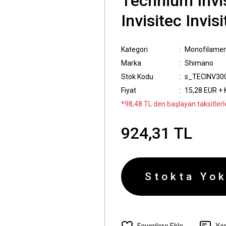
Technium Inv
Invisitec Invis
Kategori
Monofilamen
Marka
Shimano
Stok Kodu
s_TECINV30
Fiyat
15,28 EUR +
*98,48 TL den başlayan taksitlerl
924,31 TL
Stokta Yok
Yo