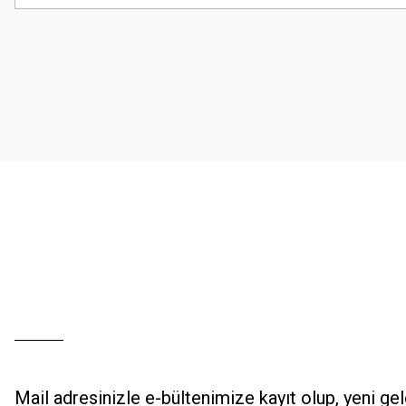
Görüş ve önerileriniz için teşekkür ederiz.
Ürün resmi kalitesiz, bozuk veya görüntülenemiyor.
Ürün açıklamasında eksik bilgiler bulunuyor.
Ürün bilgilerinde hatalar bulunuyor.
Ürün fiyatı diğer sitelerden daha pahalı.
Bu ürüne benzer farklı alternatifler olmalı.
Mail adresinizle e-bültenimize kayıt olup, yeni ge