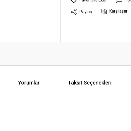
Karşılaştır
Paylaş
Yorumlar
Taksit Seçenekleri
 yetersiz gördüğünüz noktaları öneri formunu kullanarak tarafımıza iletebilirsini