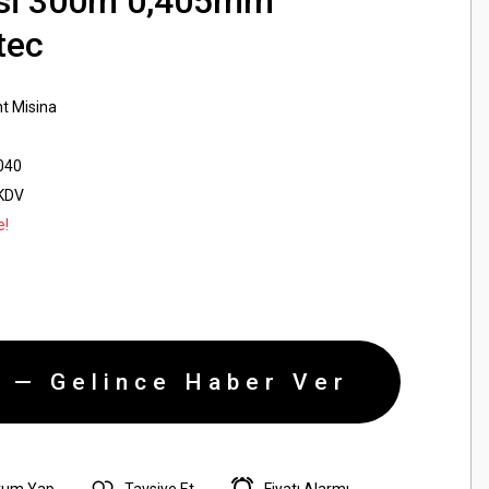
isi 300m 0,405mm
itec
t Misina
040
 KDV
e!
 — Gelince Haber Ver
rum Yap
Tavsiye Et
Fiyatı Alarmı