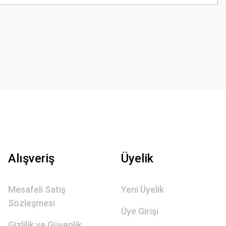
Alışveriş
Üyelik
Mesafeli Satış
Yeni Üyelik
Sözleşmesi
Üye Girişi
Gizlilik ve Güvenlik