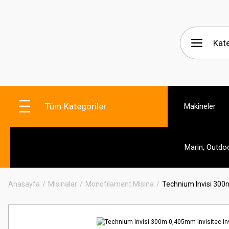
Tüm Kategoriler
Makineler
Marin, Outdo
Anasayfa
Misinalar
Monofilament Misina
Technium Invisi 300m