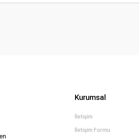
Bu ürüne ilk yorumu siz yapın!
Yorum Yaz
Gönder
Kurumsal
İletişim
İletişim Formu
len