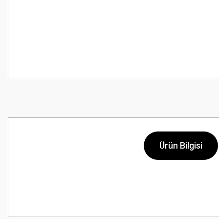
Ürün Bilgisi
Bu ürünün fiyat bilgisi, resim, ürün açıklamalarında ve diğer konularda
Görüş ve önerileriniz için teşekkür ederiz.