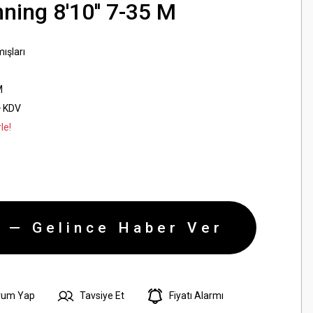
ing 8'10'' 7-35 M
ışları
M
+ KDV
le!
 — Gelince Haber Ver
rum Yap
Tavsiye Et
Fiyatı Alarmı