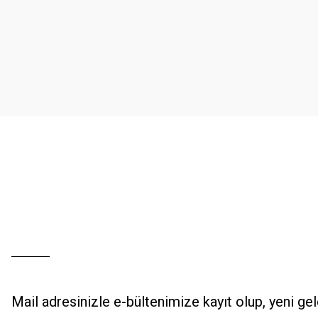
Ürün resmi kalitesiz, bozuk veya görüntülenemiyor.
Ürün açıklamasında eksik bilgiler bulunuyor.
Ürün bilgilerinde hatalar bulunuyor.
Ürün fiyatı diğer sitelerden daha pahalı.
Bu ürüne benzer farklı alternatifler olmalı.
Mail adresinizle e-bültenimize kayıt olup, yeni ge