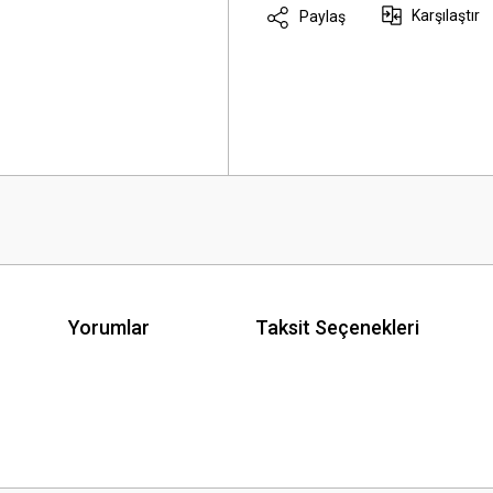
Karşılaştır
Paylaş
Yorumlar
Taksit Seçenekleri
 yetersiz gördüğünüz noktaları öneri formunu kullanarak tarafımıza iletebilirsini