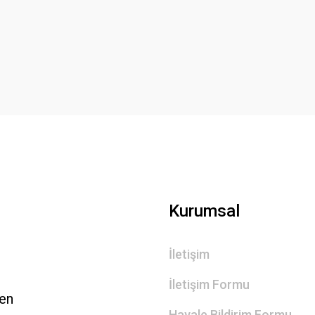
Bu ürüne ilk yorumu siz yapın!
Yorum Yaz
Gönder
Kurumsal
İletişim
İletişim Formu
len
Havale Bildirim Formu