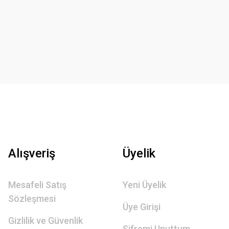
Alışveriş
Üyelik
Mesafeli Satış
Yeni Üyelik
Sözleşmesi
Üye Girişi
Gizlilik ve Güvenlik
Şifremi Unuttum