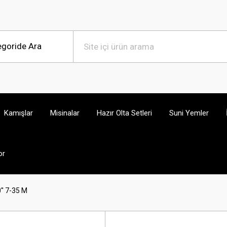
Kamışlar
Misinalar
Hazır Olta Setleri
Suni Yemler
or
'' 7-35 M