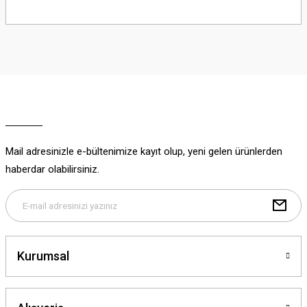
Bu ürünün fiyat bilgisi, resim, ürün açıklamalarında ve diğer konularda
yetersiz gördüğünüz noktaları öneri formunu kullanarak tarafımıza
iletebilirsiniz.
Görüş ve önerileriniz için teşekkür ederiz.
Ürün resmi kalitesiz, bozuk veya görüntülenemiyor.
Ürün açıklamasında eksik bilgiler bulunuyor.
Ürün bilgilerinde hatalar bulunuyor.
Ürün fiyatı diğer sitelerden daha pahalı.
Mail adresinizle e-bültenimize kayıt olup, yeni gelen ürünlerden
Bu ürüne benzer farklı alternatifler olmalı.
haberdar olabilirsiniz.
Gönder
Kurumsal